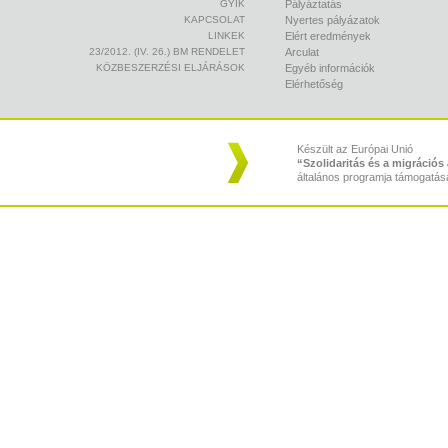
GYIK
Pályáztatás
KAPCSOLAT
Nyertes pályázatok
LINKEK
Elért eredmények
23/2012. (IV. 26.) BM RENDELET
Arculat
KÖZBESZERZÉSI ELJÁRÁSOK
Egyéb információk
Elérhetőség
Készült az Európai Unió
“Szolidaritás és a migráció
általános programja támogatás