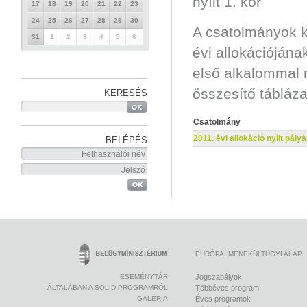
nyílt 1. kör
17
18
19
20
21
22
23
24
25
26
27
28
29
30
A csatolmányok k
31
1
2
3
4
5
6
évi allokációjána
első alkalommal m
összesítő tábláza
KERESÉS
Csatolmány
2011. évi allokáció nyílt pál
BELÉPÉS
EURÓPAI MENEKÜLTÜGYI ALAP
ESEMÉNYTÁR
Jogszabályok
ÁLTALÁBAN A SOLID PROGRAMRÓL
Többéves program
GALÉRIA
Éves programok