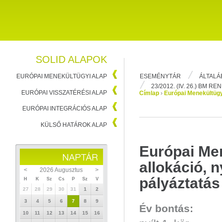
SOLID ALAPOK
ESEMÉNYTÁR
ÁLTALÁ
EURÓPAI MENEKÜLTÜGYI ALAP
23/2012. (IV. 26.) BM R
EURÓPAI VISSZATÉRÉSI ALAP
Címlap
›
Európai Menekültügy
EURÓPAI INTEGRÁCIÓS ALAP
KÜLSŐ HATÁROK ALAP
Európai Men
allokáció, n
<
2026 Augusztus
>
pályáztatás
H
K
Sz
Cs
P
Sz
V
27
28
29
30
31
1
2
3
4
5
6
7
8
9
Év bontás:
10
11
12
13
14
15
16