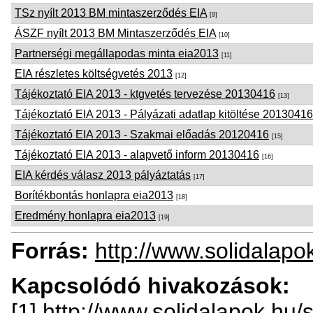
TSz nyílt 2013 BM mintaszerződés EIA
[9]
ÁSZF nyílt 2013 BM Mintaszerződés EIA
[10]
Partnerségi megállapodas minta eia2013
[11]
EIA részletes költségvetés 2013
[12]
Tájékoztató EIA 2013 - ktgvetés tervezése 20130416
[13]
Tájékoztató EIA 2013 - Pályázati adatlap kitöltése 20130416
Tájékoztató EIA 2013 - Szakmai előadás 20120416
[15]
Tájékoztató EIA 2013 - alapvető inform 20130416
[16]
EIA kérdés válasz 2013 pályáztatás
[17]
Borítékbontás honlapra eia2013
[18]
Eredmény honlapra eia2013
[19]
Forrás:
http://www.solidalapo
Kapcsolódó hivakozások:
[1] http://www.solidalapok.hu/so