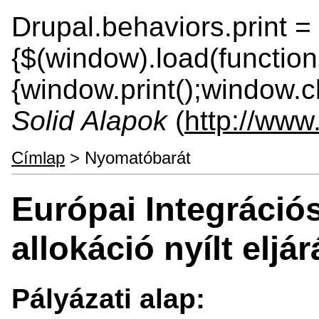
Drupal.behaviors.print = 
{$(window).load(function
{window.print();window.cl
Solid Alapok
(
http://www
Címlap
> Nyomatóbarát
Európai Integrációs
allokáció nyílt eljá
Pályázati alap: