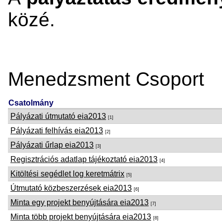
közé.
Menedzsment Csoport
Csatolmány
Pályázati útmutató eia2013
[1]
Pályázati felhívás eia2013
[2]
Pályázati űrlap eia2013
[3]
Regisztrációs adatlap tájékoztató eia2013
[4]
Kitöltési segédlet log keretmátrix
[5]
Útmutató közbeszerzések eia2013
[6]
Minta egy projekt benyújtására eia2013
[7]
Minta több projekt benyújtására eia2013
[8]