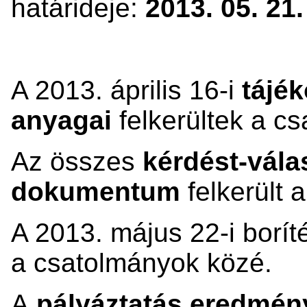
határideje:
2013. 05. 21.
A 2013. április 16-i
tájé
anyagai
felkerültek a c
Az összes
kérdést-vála
dokumentum
felkerült 
A 2013. május 22-i borít
a csatolmányok közé.
A
pályáztatás eredmé