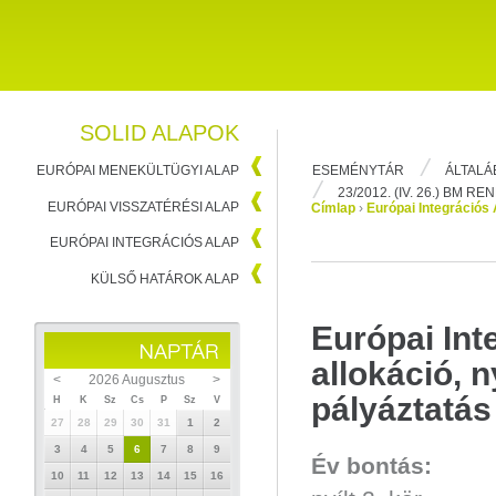
SOLID ALAPOK
ESEMÉNYTÁR
ÁLTALÁ
EURÓPAI MENEKÜLTÜGYI ALAP
23/2012. (IV. 26.) BM R
EURÓPAI VISSZATÉRÉSI ALAP
Címlap
›
Európai Integrációs 
EURÓPAI INTEGRÁCIÓS ALAP
KÜLSŐ HATÁROK ALAP
Európai Int
allokáció, n
<
2026 Augusztus
>
pályáztatás
H
K
Sz
Cs
P
Sz
V
27
28
29
30
31
1
2
3
4
5
6
7
8
9
Év bontás:
10
11
12
13
14
15
16