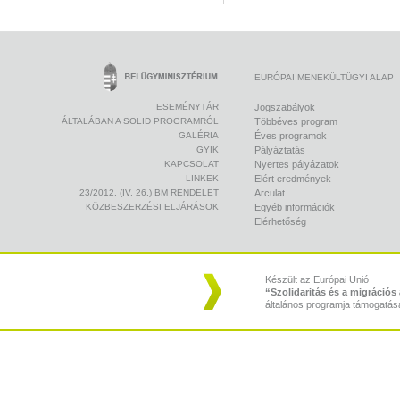
EURÓPAI MENEKÜLTÜGYI ALAP
ESEMÉNYTÁR
Jogszabályok
ÁLTALÁBAN A SOLID PROGRAMRÓL
Többéves program
GALÉRIA
Éves programok
GYIK
Pályáztatás
KAPCSOLAT
Nyertes pályázatok
LINKEK
Elért eredmények
23/2012. (IV. 26.) BM RENDELET
Arculat
KÖZBESZERZÉSI ELJÁRÁSOK
Egyéb információk
Elérhetőség
Készült az Európai Unió
“Szolidaritás és a migráció
általános programja támogatás