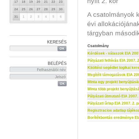
nyílt 2. kör
17
18
19
20
21
22
23
24
25
26
27
28
29
30
A csatolmányok k
31
1
2
3
4
5
6
évi allokációjána
tárgyban második
KERESÉS
Csatolmány
Kérdések - válaszok EIA 2007
Pályázati felhívás EIA 2007. 
BELÉPÉS
Kitöltési segédlet logikai ker
Megítélt támogatások EIA 200
Minta egy projekt benyújtásá
Minta több projekt benyújtásá
Pályázati útmutató EIA 2007. 
Pályázati űrlap EIA 2007. 2. 
Regisztracios adatlap tájékoz
Borítékbontás eredménye EIA