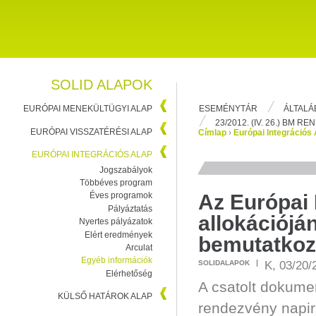
SOLID ALAPOK
ESEMÉNYTÁR
ÁLTALÁ
EURÓPAI MENEKÜLTÜGYI ALAP
23/2012. (IV. 26.) BM R
EURÓPAI VISSZATÉRÉSI ALAP
Címlap
›
Európai Integrációs 
EURÓPAI INTEGRÁCIÓS ALAP
Jogszabályok
Többéves program
Az Európai 
Éves programok
Pályáztatás
allokációjá
Nyertes pályázatok
Elért eredmények
bemutatkoz
Arculat
Egyéb információk
K, 03/20/
SOLIDALAPOK
Elérhetőség
A csatolt dokumen
KÜLSŐ HATÁROK ALAP
rendezvény napir