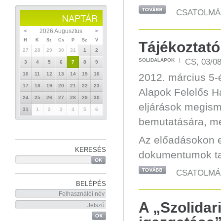
CSATOLMÁ
<
2026 Augusztus
>
H
K
Sz
Cs
P
Sz
V
Tájékoztató
27
28
29
30
31
1
2
CS, 03/08
SOLIDALAPOK
3
4
5
6
7
8
9
10
11
12
13
14
15
16
2012. március 5-
17
18
19
20
21
22
23
Alapok Felelős 
24
25
26
27
28
29
30
eljárások megisme
31
1
2
3
4
5
6
bemutatására, me
Az előadásokon e
KERESÉS
dokumentumok ta
CSATOLMÁ
BELÉPÉS
A „Szolidar