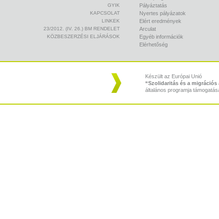
GYIK
Pályáztatás
KAPCSOLAT
Nyertes pályázatok
LINKEK
Elért eredmények
23/2012. (IV. 26.) BM RENDELET
Arculat
KÖZBESZERZÉSI ELJÁRÁSOK
Egyéb információk
Elérhetőség
Készült az Európai Unió
“Szolidaritás és a migráció
általános programja támogatás