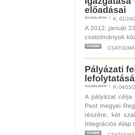
igazgatása”
előadásai
K, 01/24/
SOLIDALAPOK
A 2012. január 23
csatolmányok köz
CSATOLMÁ
Pályázati fe
lefolytatás
P, 04/15/
SOLIDALAPOK
A pályázat célja
Pest megyei Regi
részére, két sz
Integrációs Alap 
CSATOLMÁ