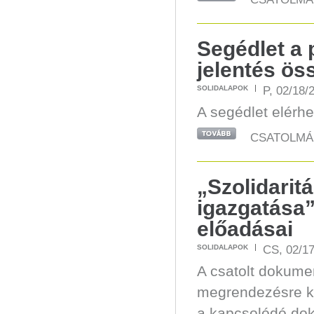
Segédlet a 
jelentés ös
P, 02/18/
SOLIDALAPOK
A segédlet elér
CSATOLMÁ
„Szolidarit
igazgatása”
előadásai
CS, 02/17
SOLIDALAPOK
A csatolt dokume
megrendezésre ker
a kapcsolódó do