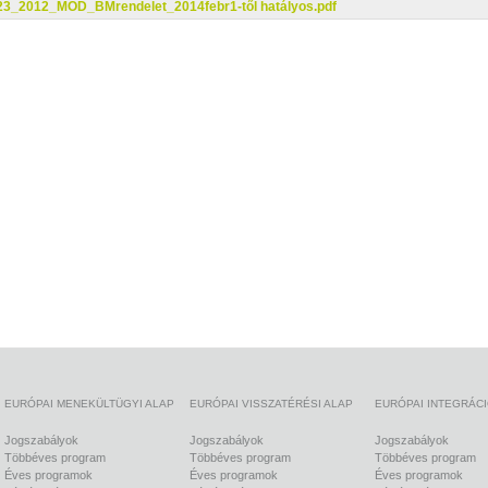
23_2012_MÓD_BMrendelet_2014febr1-től hatályos.pdf
EURÓPAI MENEKÜLTÜGYI ALAP
EURÓPAI VISSZATÉRÉSI ALAP
EURÓPAI INTEGRÁC
Jogszabályok
Jogszabályok
Jogszabályok
Többéves program
Többéves program
Többéves program
Éves programok
Éves programok
Éves programok