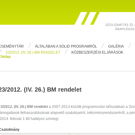
ESEMÉNYTÁR
ÁLTALÁBAN A SOLID PROGRAMRÓL
GALÉRIA
23/2012. (IV. 26.) BM RENDELET
KÖZBESZERZÉSI ELJÁRÁSOK
Címlap
23/2012. (IV. 26.) BM rendelet
23/2012. (IV. 26.) BM rendelet
a 2007-2013 közötti programozási időszakban a Szo
támogatások felhasználásának alapvető szabályairól, intézményrendszeréről, a pénz
(2014. február 1-től hatályos szöveg)
Csatolmány