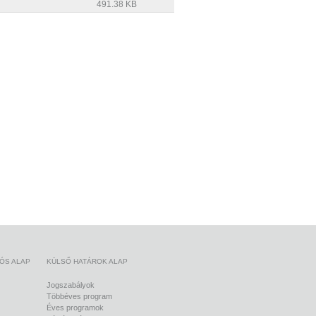
491.38 KB
IÓS ALAP
KÜLSŐ HATÁROK ALAP
Jogszabályok
Többéves program
Éves programok