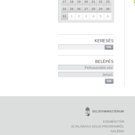
17
18
19
20
21
22
23
24
25
26
27
28
29
30
31
1
2
3
4
5
6
KERESÉS
BELÉPÉS
ESEMÉNYTÁR
ÁLTALÁBAN A SOLID PROGRAMRÓL
GALÉRIA