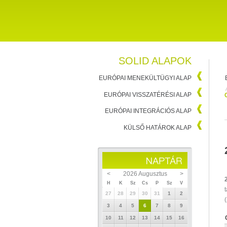
SOLID ALAPOK
EURÓPAI MENEKÜLTÜGYI ALAP
EURÓPAI VISSZATÉRÉSI ALAP
EURÓPAI INTEGRÁCIÓS ALAP
KÜLSŐ HATÁROK ALAP
<
2026 Augusztus
>
H
K
Sz
Cs
P
Sz
V
27
28
29
30
31
1
2
3
4
5
6
7
8
9
10
11
12
13
14
15
16