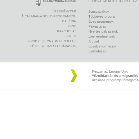
EURÓPAI MENEKÜLTÜGYI ALAP
ESEMÉNYTÁR
Jogszabályok
ÁLTALÁBAN A SOLID PROGRAMRÓL
Többéves program
GALÉRIA
Éves programok
GYIK
Pályáztatás
KAPCSOLAT
Nyertes pályázatok
LINKEK
Elért eredmények
23/2012. (IV. 26.) BM RENDELET
Arculat
KÖZBESZERZÉSI ELJÁRÁSOK
Egyéb információk
Elérhetőség
Készült az Európai Unió
“Szolidaritás és a migráció
általános programja támogatás