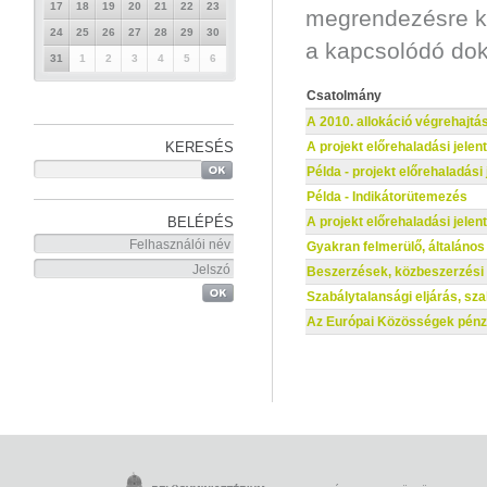
17
18
19
20
21
22
23
megrendezésre ker
24
25
26
27
28
29
30
a kapcsolódó do
31
1
2
3
4
5
6
Csatolmány
A 2010. allokáció végrehajtá
KERESÉS
A projekt előrehaladási jele
Példa - projekt előrehaladási 
Példa - Indikátorütemezés
BELÉPÉS
A projekt előrehaladási jel
Gyakran felmerülő, általáno
Beszerzések, közbeszerzési 
Szabálytalansági eljárás, sz
Az Európai Közösségek pénzü