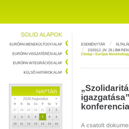
SOLID ALAPOK
ESEMÉNYTÁR
ÁLTALÁ
EURÓPAI MENEKÜLTÜGYI ALAP
23/2012. (IV. 26.) BM R
EURÓPAI VISSZATÉRÉSI ALAP
Címlap
›
Európai Menekültügy
EURÓPAI INTEGRÁCIÓS ALAP
KÜLSŐ HATÁROK ALAP
„Szolidarit
igazgatása”
<
2026 Augusztus
>
konferencia
H
K
Sz
Cs
P
Sz
V
27
28
29
30
31
1
2
3
4
5
6
7
8
9
A csatolt dokume
10
11
12
13
14
15
16