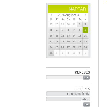
<
2026 Augusztus
>
H
K
Sz
Cs
P
Sz
V
27
28
29
30
31
1
2
3
4
5
6
7
8
9
10
11
12
13
14
15
16
17
18
19
20
21
22
23
24
25
26
27
28
29
30
31
1
2
3
4
5
6
KERESÉS
BELÉPÉS