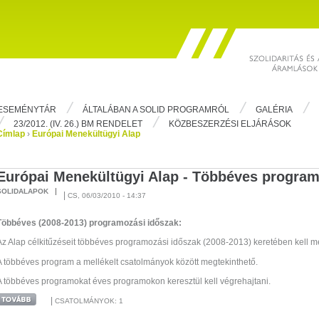
ESEMÉNYTÁR
ÁLTALÁBAN A SOLID PROGRAMRÓL
GALÉRIA
23/2012. (IV. 26.) BM RENDELET
KÖZBESZERZÉSI ELJÁRÁSOK
Címlap
›
Európai Menekültügyi Alap
Európai Menekültügyi Alap - Többéves program
SOLIDALAPOK
|
CS, 06/03/2010 - 14:37
Többéves (2008-2013) programozási időszak:
Az Alap célkitűzéseit többéves programozási időszak (2008-2013) keretében kell me
A többéves program a mellékelt csatolmányok között megtekinthető.
A többéves programokat éves programokon keresztül kell végrehajtani.
|
CSATOLMÁNYOK: 1