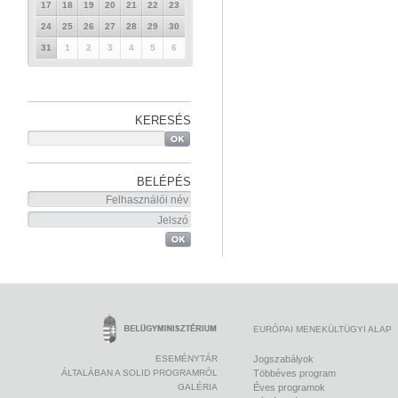
17
18
19
20
21
22
23
24
25
26
27
28
29
30
31
1
2
3
4
5
6
KERESÉS
BELÉPÉS
EURÓPAI MENEKÜLTÜGYI ALAP
ESEMÉNYTÁR
Jogszabályok
ÁLTALÁBAN A SOLID PROGRAMRÓL
Többéves program
GALÉRIA
Éves programok