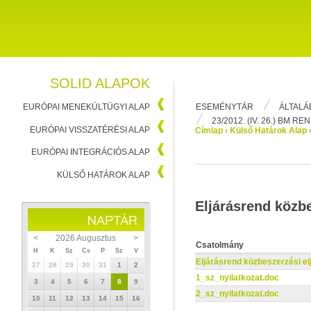
SOLID ALAPOK
ESEMÉNYTÁR
ÁLTALÁ
EURÓPAI MENEKÜLTÜGYI ALAP
23/2012. (IV. 26.) BM R
EURÓPAI VISSZATÉRÉSI ALAP
Címlap
›
Külső Határok Alap
EURÓPAI INTEGRÁCIÓS ALAP
KÜLSŐ HATÁROK ALAP
Eljárásrend közbe
<
2026 Augusztus
>
Csatolmány
H
K
Sz
Cs
P
Sz
V
Eljárásrend közbeszerzési el
27
28
29
30
31
1
2
1_sz_nyilatkozat.doc
3
4
5
6
7
8
9
2_sz_nyilatkozat.doc
10
11
12
13
14
15
16