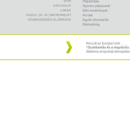
GYIK
Pályáztatás
KAPCSOLAT
Nyertes pályázatok
LINKEK
Elért eredmények
23/2012. (IV. 26.) BM RENDELET
Arculat
KÖZBESZERZÉSI ELJÁRÁSOK
Egyéb információk
Elérhetőség
Készült az Európai Unió
“Szolidaritás és a migráció
általános programja támogatás