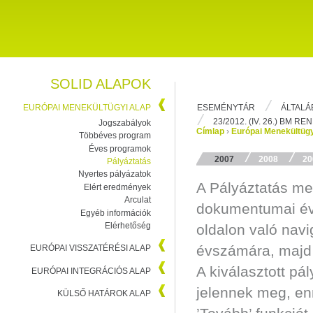
SOLID ALAPOK
ESEMÉNYTÁR
ÁLTALÁ
EURÓPAI MENEKÜLTÜGYI ALAP
23/2012. (IV. 26.) BM R
Jogszabályok
Címlap
›
Európai Menekültügy
Többéves program
Éves programok
2007
2008
20
Pályáztatás
Nyertes pályázatok
A Pályáztatás m
Elért eredmények
Arculat
dokumentumai éve
Egyéb információk
Elérhetőség
oldalon való navi
évszámára, majd v
EURÓPAI VISSZATÉRÉSI ALAP
A kiválasztott p
EURÓPAI INTEGRÁCIÓS ALAP
jelennek meg, en
KÜLSŐ HATÁROK ALAP