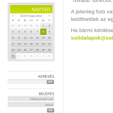
’Tovább’ funkciót.
A jelenleg futó v
<
2026 Augusztus
>
letölthetőek az e
H
K
Sz
Cs
P
Sz
V
27
28
29
30
31
1
2
Ha bármi kérdése 
3
4
5
6
7
8
9
solidalapok@sol
10
11
12
13
14
15
16
17
18
19
20
21
22
23
24
25
26
27
28
29
30
31
1
2
3
4
5
6
KERESÉS
BELÉPÉS