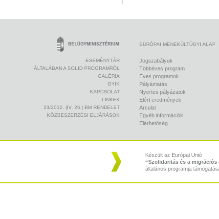
EURÓPAI MENEKÜLTÜGYI ALAP
ESEMÉNYTÁR
Jogszabályok
ÁLTALÁBAN A SOLID PROGRAMRÓL
Többéves program
GALÉRIA
Éves programok
GYIK
Pályáztatás
KAPCSOLAT
Nyertes pályázatok
LINKEK
Elért eredmények
23/2012. (IV. 26.) BM RENDELET
Arculat
KÖZBESZERZÉSI ELJÁRÁSOK
Egyéb információk
Elérhetőség
Készült az Európai Unió
“Szolidaritás és a migráció
általános programja támogatás