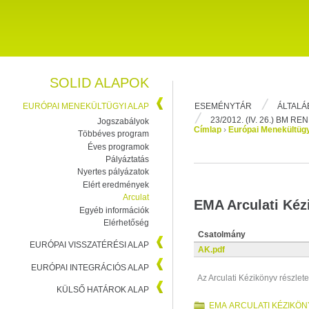
SOLID ALAPOK
ESEMÉNYTÁR
ÁLTALÁ
EURÓPAI MENEKÜLTÜGYI ALAP
23/2012. (IV. 26.) BM R
Jogszabályok
Címlap
›
Európai Menekültügy
Többéves program
Éves programok
Pályáztatás
Nyertes pályázatok
Elért eredmények
Arculat
EMA Arculati Kéz
Egyéb információk
Elérhetőség
Csatolmány
EURÓPAI VISSZATÉRÉSI ALAP
AK.pdf
EURÓPAI INTEGRÁCIÓS ALAP
Az Arculati Kézikönyv részlete
KÜLSŐ HATÁROK ALAP
EMA ARCULATI KÉZIKÖN