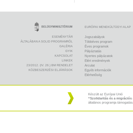
EURÓPAI MENEKÜLTÜGYI ALAP
ESEMÉNYTÁR
Jogszabályok
ÁLTALÁBAN A SOLID PROGRAMRÓL
Többéves program
GALÉRIA
Éves programok
GYIK
Pályáztatás
KAPCSOLAT
Nyertes pályázatok
LINKEK
Elért eredmények
23/2012. (IV. 26.) BM RENDELET
Arculat
KÖZBESZERZÉSI ELJÁRÁSOK
Egyéb információk
Elérhetőség
Készült az Európai Unió
“Szolidaritás és a migráció
általános programja támogatás