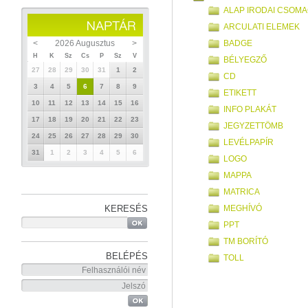
ALAP IRODAI CSOM
ARCULATI ELEMEK
BADGE
<
2026 Augusztus
>
H
K
Sz
Cs
P
Sz
V
BÉLYEGZŐ
27
28
29
30
31
1
2
CD
3
4
5
6
7
8
9
ETIKETT
10
11
12
13
14
15
16
INFO PLAKÁT
17
18
19
20
21
22
23
JEGYZETTÖMB
24
25
26
27
28
29
30
LEVÉLPAPÍR
31
1
2
3
4
5
6
LOGO
MAPPA
MATRICA
MEGHÍVÓ
KERESÉS
PPT
TM BORÍTÓ
BELÉPÉS
TOLL