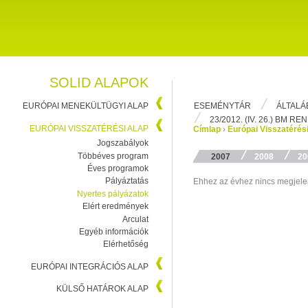
SOLID ALAPOK
ESEMÉNYTÁR
ÁLTALÁ
EURÓPAI MENEKÜLTÜGYI ALAP
23/2012. (IV. 26.) BM R
EURÓPAI VISSZATÉRÉSI ALAP
Címlap
›
Európai Visszatérés
Jogszabályok
Többéves program
2007
2008
20
Éves programok
Pályáztatás
Ehhez az évhez nincs megjele
Nyertes pályázatok
Elért eredmények
Arculat
Egyéb információk
Elérhetőség
EURÓPAI INTEGRÁCIÓS ALAP
KÜLSŐ HATÁROK ALAP