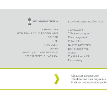
EURÓPAI MENEKÜLTÜGYI ALAP
ESEMÉNYTÁR
Jogszabályok
ÁLTALÁBAN A SOLID PROGRAMRÓL
Többéves program
GALÉRIA
Éves programok
GYIK
Pályáztatás
KAPCSOLAT
Nyertes pályázatok
LINKEK
Elért eredmények
23/2012. (IV. 26.) BM RENDELET
Arculat
KÖZBESZERZÉSI ELJÁRÁSOK
Egyéb információk
Elérhetőség
Készült az Európai Unió
“Szolidaritás és a migráció
általános programja támogatás