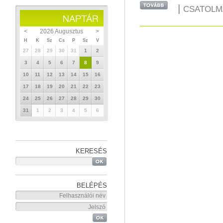
|
CSATOLM
<
2026 Augusztus
>
H
K
Sz
Cs
P
Sz
V
27
28
29
30
31
1
2
3
4
5
6
7
8
9
10
11
12
13
14
15
16
17
18
19
20
21
22
23
24
25
26
27
28
29
30
31
1
2
3
4
5
6
KERESÉS
BELÉPÉS