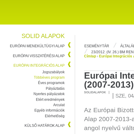
SOLID ALAPOK
ESEMÉNYTÁR
ÁLTALÁ
EURÓPAI MENEKÜLTÜGYI ALAP
23/2012. (IV. 26.) BM R
EURÓPAI VISSZATÉRÉSI ALAP
Címlap
›
Európai Integrációs 
EURÓPAI INTEGRÁCIÓS ALAP
Jogszabályok
Európai Int
Többéves program
(2007-2013)
Éves programok
Pályáztatás
SOLIDALAPOK
|
Nyertes pályázatok
SZE, 04
Elért eredmények
Arculat
Az Európai Bizot
Egyéb információk
Elérhetőség
Alap 2007-2013-a
KÜLSŐ HATÁROK ALAP
angol nyelvű vált