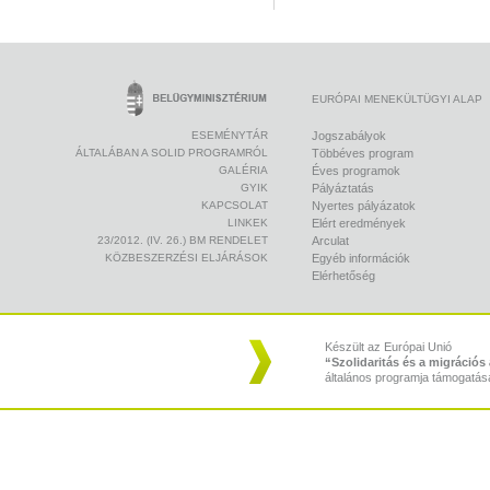
EURÓPAI MENEKÜLTÜGYI ALAP
ESEMÉNYTÁR
Jogszabályok
ÁLTALÁBAN A SOLID PROGRAMRÓL
Többéves program
GALÉRIA
Éves programok
GYIK
Pályáztatás
KAPCSOLAT
Nyertes pályázatok
LINKEK
Elért eredmények
23/2012. (IV. 26.) BM RENDELET
Arculat
KÖZBESZERZÉSI ELJÁRÁSOK
Egyéb információk
Elérhetőség
Készült az Európai Unió
“Szolidaritás és a migráció
általános programja támogatás