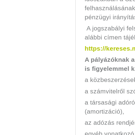
felhasználásának
pénzügyi irányítá
A jogszabályi fel
alábbi címen tájé
https://kereses
A pályázóknak a
is figyelemmel k
a közbeszerzése
a számvitelről sz
a társasági adóró
(amortizáció),
az adózás rendjé
egyéb vonatkozó 