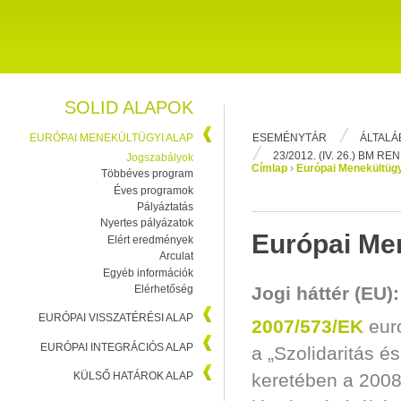
SOLID ALAPOK
ESEMÉNYTÁR
ÁLTALÁ
EURÓPAI MENEKÜLTÜGYI ALAP
23/2012. (IV. 26.) BM R
Jogszabályok
Címlap
›
Európai Menekültügy
Többéves program
Éves programok
Pályáztatás
Nyertes pályázatok
Európai Men
Elért eredmények
Arculat
Egyéb információk
Elérhetőség
Jogi háttér (EU):
EURÓPAI VISSZATÉRÉSI ALAP
2007/573/EK
eur
EURÓPAI INTEGRÁCIÓS ALAP
a „Szolidaritás é
KÜLSŐ HATÁROK ALAP
keretében a 2008