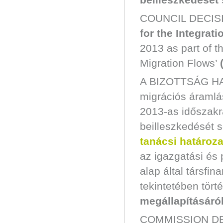
COUNCIL DECISI
for the Integrati
2013 as part of 
Migration Flows’
A BIZOTTSÁG HAT
migrációs áramlá
2013-as időszakr
beilleszkedését s
tanácsi határoz
az igazgatási és 
alap által társfi
tekintetében tör
megállapításáról
COMMISSION DEC