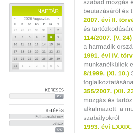
szabad mozgás é
beutazásáról és 
2007. évi II.
törv
<
2026 Augusztus
>
H
K
Sz
Cs
P
Sz
V
és tartózkodásár
27
28
29
30
31
1
2
114/2007. (V. 24)
3
4
5
6
7
8
9
10
11
12
13
14
15
16
a harmadik orszá
17
18
19
20
21
22
23
1991. évi IV
. tör
24
25
26
27
28
29
30
munkanélküliek el
31
1
2
3
4
5
6
8/1999. (XI. 10.)
foglalkoztatásána
355/2007. (XII. 23
KERESÉS
mozgás és tartóz
alkalmazott, a m
BELÉPÉS
szabályokról
1993. évi LXXIX.