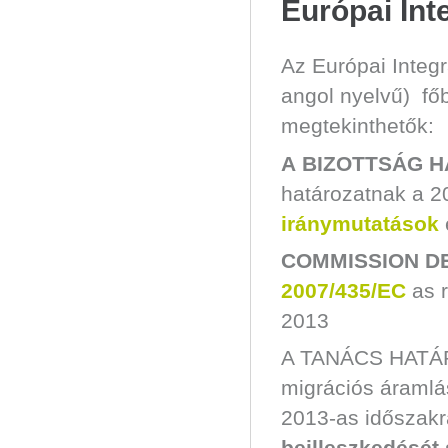
Európai Int
Az Európai Integr
angol nyelvű) fő
megtekinthetők:
A BIZOTTSÁG HA
határozatnak a 2
iránymutatások
COMMISSION DEC
2007/435/EC
as 
2013
A TANÁCS HATÁROZ
migrációs áramlá
2013-as időszak
beilleszkedését 