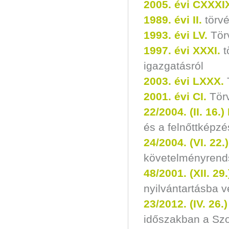
2005. évi CXXXI
1989. évi II.
törv
1993. évi LV.
Tör
1997. évi XXXI.
t
igazgatásról
2003. évi LXXX.
T
2001. évi CI
.
Törv
22/2004. (II. 16.)
és a felnőttképzé
24/2004. (VI. 22.)
követelményrends
48/2001. (XII. 29.
nyilvántartásba v
23/2012. (IV. 26.
időszakban a Szo