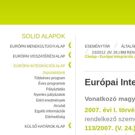
SOLID ALAPOK
ESEMÉNYTÁR
ÁLTALÁ
EURÓPAI MENEKÜLTÜGYI ALAP
23/2012. (IV. 26.) BM R
EURÓPAI VISSZATÉRÉSI ALAP
Címlap
›
Európai Integrációs 
EURÓPAI INTEGRÁCIÓS ALAP
Jogszabályok
Többéves program
Európai Int
Éves programok
Pályáztatás
Nyertes pályázatok
Vonatkozó magy
Elért eredmények
Arculat
2007. évi I.
törv
Egyéb információk
Elérhetőség
rendelkező szemé
KÜLSŐ HATÁROK ALAP
113/2007. (V. 24