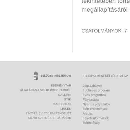
tekintetében tör
megállapításáról 
CSATOLMÁNYOK: 7
EURÓPAI MENEKÜLTÜGYI ALAP
ESEMÉNYTÁR
Jogszabályok
ÁLTALÁBAN A SOLID PROGRAMRÓL
Többéves program
GALÉRIA
Éves programok
GYIK
Pályáztatás
KAPCSOLAT
Nyertes pályázatok
LINKEK
Elért eredmények
23/2012. (IV. 26.) BM RENDELET
Arculat
KÖZBESZERZÉSI ELJÁRÁSOK
Egyéb információk
Elérhetőség